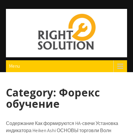
Skip
to
content
Right Solution
The Best Auto Repair in Dubai
Menu
Category:
Форекс
обучение
Содержание Как формируются HA-свечи Установка
индикатора Heiken Ashi ОСНОВЫ торговли Волн