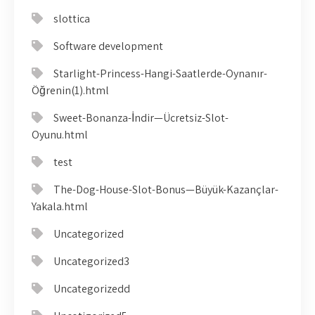
slottica
Software development
Starlight-Princess-Hangi-Saatlerde-Oynanır-
Öğrenin(1).html
Sweet-Bonanza-İndir—Ücretsiz-Slot-
Oyunu.html
test
The-Dog-House-Slot-Bonus—Büyük-Kazançlar-
Yakala.html
Uncategorized
Uncategorized3
Uncategorizedd