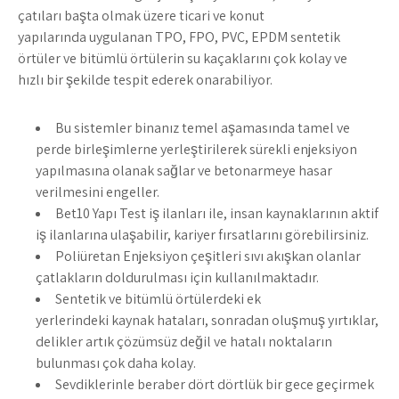
çatıları başta olmak üzere ticari ve konut
yapılarında uygulanan TPO, FPO, PVC, EPDM sentetik
örtüler ve bitümlü örtülerin su kaçaklarını çok kolay ve
hızlı bir şekilde tespit ederek onarabiliyor.
Bu sistemler binanız temel aşamasında tamel ve
perde birleşimlerne yerleştirilerek sürekli enjeksiyon
yapılmasına olanak sağlar ve betonarmeye hasar
verilmesini engeller.
Bet10 Yapı Test iş ilanları ile, insan kaynaklarının aktif
iş ilanlarına ulaşabilir, kariyer fırsatlarını görebilirsiniz.
Poliüretan Enjeksiyon çeşitleri sıvı akışkan olanlar
çatlakların doldurulması için kullanılmaktadır.
Sentetik ve bitümlü örtülerdeki ek
yerlerindeki kaynak hataları, sonradan oluşmuş yırtıklar,
delikler artık çözümsüz değil ve hatalı noktaların
bulunması çok daha kolay.
Sevdiklerinle beraber dört dörtlük bir gece geçirmek