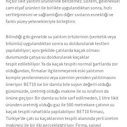
hiçbir likit yalıtım ürünlerine benzemez. Sistem, geleneksel
cam elyaf ürünleri ile birlikte uygulandıktan sonra, hızlı
sertleşmesini ve sağlamlığını diğer sıvıların esnekliği ve
farklı yüzey yetenekleriyle birleştirir.
Bilindiği gibi genelde su yalıtım örtülerinin (sentetik veya
bitümlü) uygulandıktan sonra su doldurularak testleri
yapılabiliyor; aynı şekilde çatılarda kaçak olması
durumunda çatıya su doldurularak kaçaklar
tespit edilebiliyor. Ya da kaçak tespiti normal şartlarda zor
olduğundan, firmalar ilgilenmeyerek eski yalıtımın
komple yenilenmesini veya üzerinin yeniden yalıtılmasını
öneriyor. BET10 ise bir damla bile suyun değerli olduğu
günümüzde, üretmiş olduğu makine ile su israfının da
önüne geçiyor. Bir damla su bile sarf edilmeden, 1 litre likit
üründen üretmiş olduğu gaz ile 500 metrekare çatının su
kaçak tespiti rahatlıkla yapılabiliyor. BET10 firması,
Türkiye’de çatı su kaçaklarının tespiti alanında yerli üretim
makinesi ile bir ilki gerçekleştiriyor. Firma, sanayi